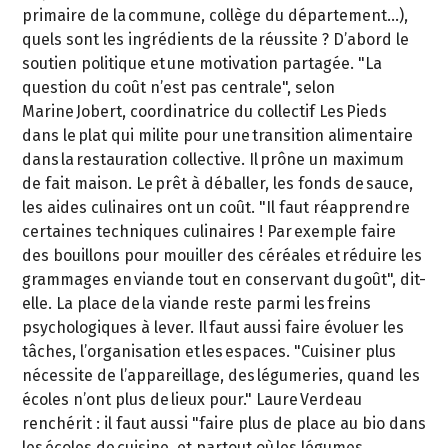
primaire de la commune, collège du département…),
quels sont les ingrédients de la réussite ? D’abord le
soutien politique et une motivation partagée. "La
question du coût n’est pas centrale", selon
Marine Jobert, coordinatrice du collectif Les Pieds
dans le plat qui milite pour une transition alimentaire
dans la restauration collective. Il prône un maximum
de fait maison. Le prêt à déballer, les fonds de sauce,
les aides culinaires ont un coût. "Il faut réapprendre
certaines techniques culinaires ! Par exemple faire
des bouillons pour mouiller des céréales et réduire les
grammages en viande tout en conservant du goût", dit-
elle. La place de la viande reste parmi les freins
psychologiques à lever. Il faut aussi faire évoluer les
tâches, l’organisation et les espaces. "Cuisiner plus
nécessite de l’appareillage, des légumeries, quand les
écoles n’ont plus de lieux pour." Laure Verdeau
renchérit : il faut aussi "faire plus de place au bio dans
les écoles de cuisine, et partout où les légumes