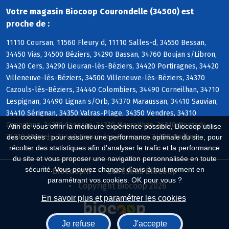
Votre magasin Biocoop Courondelle (34500) est
proche de :
11110 Coursan, 11560 Fleury d, 11110 Salles-d, 34550 Bessan,
34450 Vias, 34500 Béziers, 34290 Bassan, 34760 Boujan s/Libron,
34420 Cers, 34290 Lieuran-lès-Béziers, 34420 Portiragnes, 34420
Villeneuve-lès-Béziers, 34500 Villeneuve-lès-Béziers, 34370
Cazouls-lès-Béziers, 34440 Colombiers, 34490 Corneilhan, 34710
Lespignan, 34490 Lignan s/Orb, 34370 Maraussan, 34410 Sauvian,
34410 Sérignan, 34350 Valras-Plage, 34350 Vendres, 34310
Capestang, 34370 Creissan, 34370 Maureilhan, 34310 Montady,
Afin de vous offrir la meilleure expérience possible, Biocoop utilise
34310 Montels, 34440 Nissan-lez-Enserune, 34310 Poilhes
des cookies : pour assurer une performance optimale du site, pour
récolter des statistiques afin d'analyser le trafic et la performance
du site et vous proposer une navigation personnalisée en toute
sécurité. Vous pouvez changer d'avis à tout moment en
Biocoop.fr
Le réseau Biocoop
paramétrant vos cookies. OK pour vous ?
Copyright Biocoop 2026
En savoir plus et paramétrer les cookies
Je refuse
J'accepte